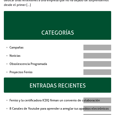
dedicar unas reflexiones a una empresa que no ha dejado de sorprendernos
desde el primer […]
Publicado el
8 marzo, 2016
por
Fundación Feniss
|
Posted in
Noticias
Tagged
Obsolescencia Programada
,
Prososphera
,
Sello ISSOP
Leave a comment
CATEGORÍAS
Campañas
Noticias
Obsolescencia Programada
Proyectos Feniss
ENTRADAS RECIENTES
Feniss y la certificadora ICDQ firman un convenio de colaboración
8 Canales de Youtube para aprender a arreglar tus aparátos electrónicos