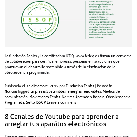
La fundación Feniss y la certificadora ICDQ, www.icdeq.es firman un convenio
de colaboración para certificar empresas, personas e instituciones que
promuevan el desarrollo sostenible a través de la eliminación de la
obsolescencia programada.
Publicado el
14 diciembre, 2019
por
Fundación Feniss
|
Posted in
Noticias
Tagged
Empresas Sostenibles
,
energías renovables
,
Medios de
comunicación
,
Movimiento Feniss
,
No tires.Aprende y Repara
,
Obsolescencia
Programada
,
Sello ISSOP
Leave a comment
8 Canales de Youtube para aprender a
arreglar tus aparátos electrónicos
Reparar antes que tirar es un ejercicio muy útil que todos nosotros podemos