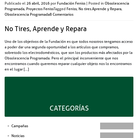
Publicado el
26 abril, 2016
por
Fundación Feniss
|
Posted in
Obsolescencia
Programada
,
Proyectos Feniss
Tagged
Feniss
,
No tires.Aprende y Repara
,
Obsolescencia Programada
8 Comentarios
No Tires, Aprende y Repara
Uno de los objetivos de la Fundación es que todos nosotros tengamos acceso
a poder dar una segunda oportunidad a los artículos que compramos,
sobretodo los electrodomésticos, que son los productos más afectados por la
Obsolescencia Programada. Pero el principal inconveniente que nos
encontramos cuando queremos reparar cualquier objeto nos lo encontramos
en el lugar […]
Publicado el
9 diciembre, 2015
por
Fundación Feniss
|
Posted in
Noticias
,
Proyectos Feniss
Tagged
Feniss
,
Movimiento Feniss
,
No tires.Aprende y Repara
,
Obsolescencia Programada
8 Comentarios
CATEGORÍAS
Campañas
Noticias