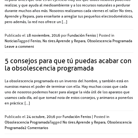
realizar, y que ayuda al medioambiente y a los recursos naturales a perdurar
durante muchos años más. Nosotros realizamos cada viernes el taller No tires,
Aprende y Repara, para enseñarte a arreglar tus pequeños electrodomésticos,
pero además, la red nos ofrece un […]
Publicado el
18 noviembre, 2016
por
Fundación Feniss
|
Posted in
Noticias
Tagged
Feniss
,
No tires.Aprende y Repara
,
Obsolescencia Programada
Leave a comment
5 consejos para que tú puedas acabar con
la obsolescencia programada
La obsolescencia programada es un invento del hombre, y también está en
nuestras manos el poder de terminar con ella. Hay muchas cosas que cada
uno de nosotros podemos hacer para alargar la vida útil de los aparatos que
usamos cada día, así que tomad nota de estos consejos, y animaros a ponerlos
en práctica: […]
Publicado el
24 octubre, 2016
por
Fundación Feniss
|
Posted in
Obsolescencia Programada
Tagged
No tires.Aprende y Repara
,
Obsolescencia
Programada
2 Comentarios